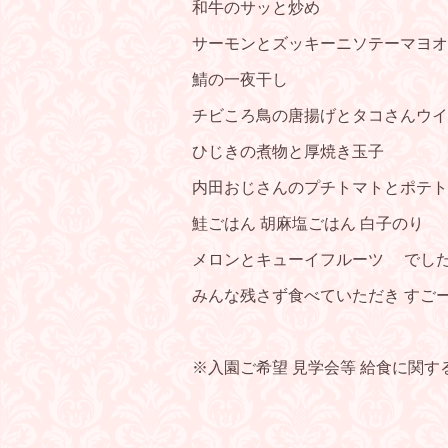
和牛のサッと炒め
サーモンとズッキーニソテーマヨオ
鯖の一夜干し
チビころ鳥の唐揚げとタコさんウイ
ひじきの煮物と厚焼き玉子
内田おじさんのプチトマトとポテト
鮭ごはん 胡麻塩ごはん 白子のり
メロンとキューイフルーツ でし
みんな残さず食べていただき すごーく
※入園ご希望 見学会等 給食に関す