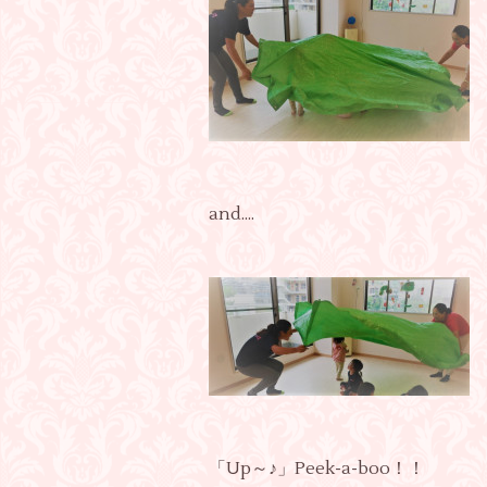
and....
「Up～♪」Peek-a-boo！！