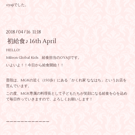
oyajiでした。
2018
04
16 11:18
/
/
初給食♪ 16th April
HELLO!
Mileon Global Kids 給食担当のOYAJIです。
いよいよ！！今日から給食開始！！
普段は、MGKの近く（150歩）にある「かくれ家 ななはち」というお店を
営んでいます。
この度、MGK専属の料理長として子どもたちが笑顔になる給食を心を込め
て毎日作っていきますので、よろしくお願いします！
ーーーーーーーーーーーー