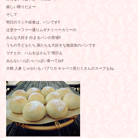
嬉しい限りだよ〜
そして
明日のランチ給食は、パンです‼️
辻堂サーファー通りムギナミベーカリーの
みんな大好き 白まるパンの登場‼️
うちの子どもたち 孫たちも大好きな無添加のパンです
ツナとか、ハムをはさんで 明日も
みんないっぱいいっぱい食べてね‼️
大根 人参 じゃがいも パプリカ キャベツ具だくさんのスープもね。