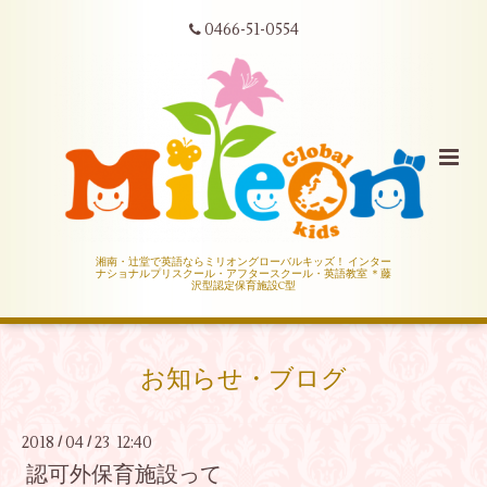
0466-51-0554
湘南・辻堂で英語ならミリオングローバルキッズ！ インター
ナショナルプリスクール・アフタースクール・英語教室 ＊藤
沢型認定保育施設C型
お知らせ・ブログ
2018
04
23 12:40
/
/
認可外保育施設って