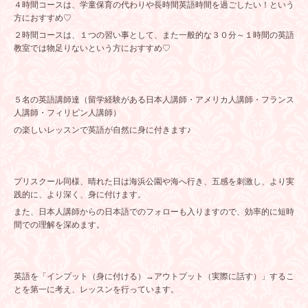
４時間コースは、学童保育の代わりや長時間英語時間を過ごしたい！という
方におすすめ♡
２時間コースは、１つの習い事として、また一般的な３０分～１時間の英語
教室では物足りないという方におすすめ♡
５名の英語講師達（留学経験がある日本人講師・アメリカ人講師・フランス
人講師・フィリピン人講師）
の楽しいレッスンで英語が自然に身に付きます♪
プリスクール同様、晴れた日は海浜公園や海へ行き、五感を刺激し、より実
践的に、より深く、身に付けます。
また、日本人講師からの日本語でのフォローも入りますので、効率的に短時
間での理解を深めます。
英語を「インプット（身に付ける）→アウトプット（実際に話す）」するこ
とを第一に考え、レッスンを行っています。