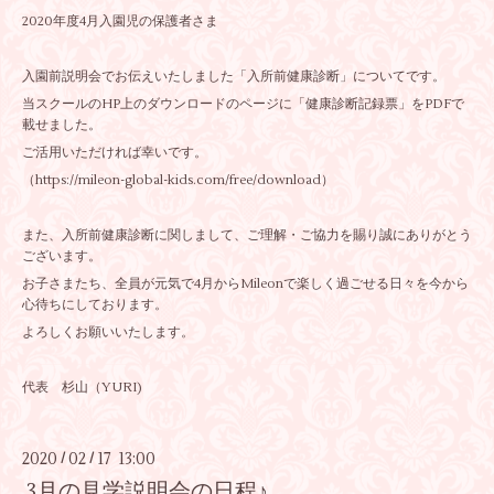
2020年度4月入園児の保護者さま
入園前説明会でお伝えいたしました「入所前健康診断」についてです。
当スクールのHP上のダウンロードのページに「健康診断記録票」をPDFで
載せました。
ご活用いただければ幸いです。
（
https://mileon-global-kids.com/free/download
）
また、入所前健康診断に関しまして、ご理解・ご協力を賜り誠にありがとう
ございます。
お子さまたち、全員が元気で4月からMileonで楽しく過ごせる日々を今から
心待ちにしております。
よろしくお願いいたします。
代表 杉山（YURI)
2020
02
17 13:00
/
/
3月の見学説明会の日程♪