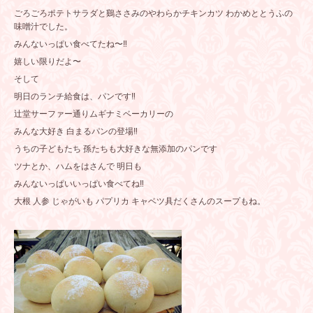
ごろごろポテトサラダと鷄ささみのやわらかチキンカツ わかめととうふの
味噌汁でした。
みんないっぱい食べてたね〜‼️
嬉しい限りだよ〜
そして
明日のランチ給食は、パンです‼️
辻堂サーファー通りムギナミベーカリーの
みんな大好き 白まるパンの登場‼️
うちの子どもたち 孫たちも大好きな無添加のパンです
ツナとか、ハムをはさんで 明日も
みんないっぱいいっぱい食べてね‼️
大根 人参 じゃがいも パプリカ キャベツ具だくさんのスープもね。