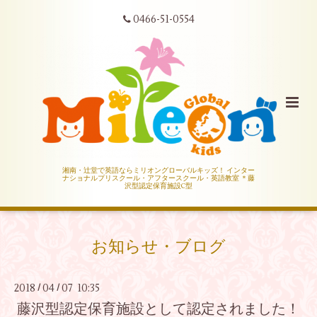
0466-51-0554
湘南・辻堂で英語ならミリオングローバルキッズ！ インター
ナショナルプリスクール・アフタースクール・英語教室 ＊藤
沢型認定保育施設C型
お知らせ・ブログ
2018
04
07 10:35
/
/
藤沢型認定保育施設として認定されました！