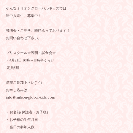
そんなミリオングローバルキッズでは
途中入園生、募集中！
説明会・ご見学、随時承っております！
お問い合わせ下さい。
プリスクール☆説明・試食会☆
・4月21日 10時～11時半くらい
定員5組
是非ご参加下さい(^-^)
お申し込みは
info@mileon-global-kids.com
・お名前(保護者・お子様)
・お子様の生年月日
・当日の参加人数