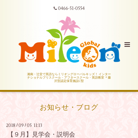
0466-51-0554
湘南・辻堂で英語ならミリオングローバルキッズ！ インター
ナショナルプリスクール・アフタースクール・英語教室 ＊藤
沢型認定保育施設C型
お知らせ・ブログ
2018
09
05 11:13
/
/
【９月】見学会・説明会