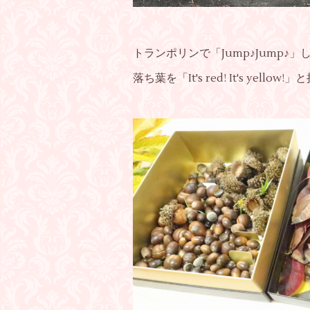
トランポリンで「Jump♪Jump♪」した
落ち葉を「It's red! It's ye