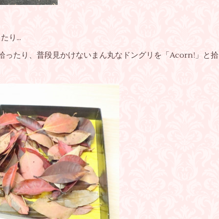
り...
llow!」と拾ったり、普段見かけないまん丸なドングリを「Acorn!」と拾っ