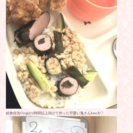
給食担当Oyajiが2時間以上掛けて作った可愛い鬼さんlunch♡