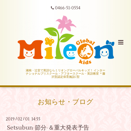
0466-51-0554
湘南・辻堂で英語ならミリオングローバルキッズ！ インター
ナショナルプリスクール・アフタースクール・英語教室 ＊藤
沢型認定保育施設C型
お知らせ・ブログ
2019
02
01 14:55
/
/
Setsubun-節分-＆重大発表予告