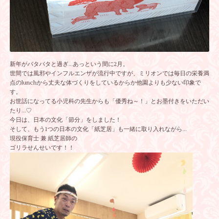
新年がバタバタと過ぎ…あっという間に2月。
世間では風邪やインフルエンザが流行中ですが、ミリオンでは毎日の栄養満
点のlunchから丈夫な体づくりをしているからか他園よりも少ない印象で
す。
お世話になってる小児科の先生からも「優秀ね～！」とお墨付きをいただい
たり…♡
今日は、日本の文化「節分」をしました！
そして、もう1つの日本の文化「紙芝居」も一緒に取り入れながら…
現役保育士 兼 紙芝居師の
ゴリラせんせいです！！