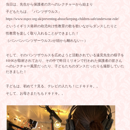
当日は、先生から保護者の方へのレクチャーから始まり
子どもたちは、「パンツザウルス」
https://www.nspcc.org.uk/preventing-abuse/keeping-children-safe/underwear-rule/
というイギリス発祥の幼児向け性教育の歌を歌いながらダンスしたりと
性教育を楽しく取り入れることができました！
（パンパンパンツザーウルス♪が頭から離れない～）
そして、そのパンツザウルスを広めようと活動されている遠見先生の様子を
NHKが取材されており、その中で昨日ミリオンで行われた保護者の皆さん
へのレクチャー風景だったり、子どもたちのダンスだったりも撮影していた
だきました！
子どもは、初めて？見る、テレビの人たち！にドキドキ。。
そして、お母さまたちもドキドキ。。