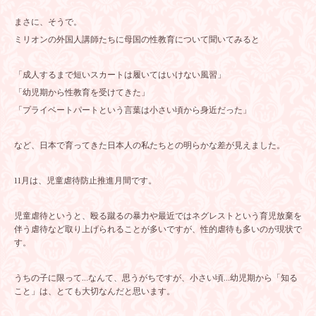
まさに、そうで。
ミリオンの外国人講師たちに母国の性教育について聞いてみると
「成人するまで短いスカートは履いてはいけない風習」
「幼児期から性教育を受けてきた」
「プライベートパートという言葉は小さい頃から身近だった」
など、日本で育ってきた日本人の私たちとの明らかな差が見えました。
11月は、児童虐待防止推進月間です。
児童虐待というと、殴る蹴るの暴力や最近ではネグレストという育児放棄を
伴う虐待など取り上げられることが多いですが、性的虐待も多いのが現状で
す。
うちの子に限って…なんて、思うがちですが、小さい頃…幼児期から「知る
こと」は、とても大切なんだと思います。