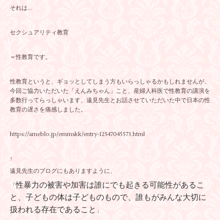
それは…
セクシュアリティ教育
＝性教育です。
性教育というと、ギョッとしてしまう方もいらっしゃるかもしれませんが、
今回ご協力いただいた「えんみちゃん」こと、産婦人科医で性教育の講演を
多数行ってらっしゃいます、遠見先生とお話させていただいた中で日本の性
教育の遅さを痛感しました。
https://ameblo.jp/emmskk/entry-12547045573.html
↑
遠見先生のブログにもありますように、
性暴力の被害や加害は誰にでも起きる可能性があるこ
「
と、子どもの体は子どものもので、誰もがみんな大切に
扱われる存在であること
」