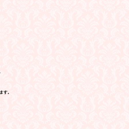
。 
ます。