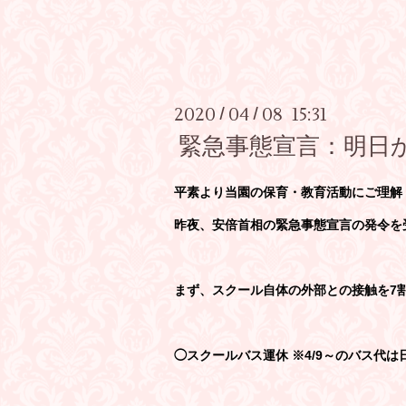
2020
04
08 15:31
/
/
緊急事態宣言：明日
平素より当園の保育・教育活動にご理解
昨夜、安倍首相の緊急事態宣言の発令を
まず、スクール自体の外部との接触を7
◯スクールバス運休 ※4/9～のバス代は