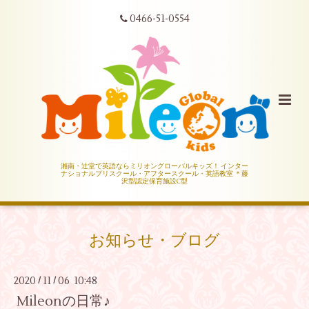
0466-51-0554
湘南・辻堂で英語ならミリオングローバルキッズ！ インター
ナショナルプリスクール・アフタースクール・英語教室 ＊藤
沢型認定保育施設C型
お知らせ・ブログ
2020
11
06 10:48
/
/
Mileonの日常♪