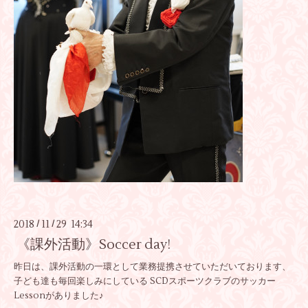
2018
11
29 14:34
/
/
《課外活動》Soccer day!
昨日は、課外活動の一環として業務提携させていただいております、
子ども達も毎回楽しみにしている SCDスポーツクラブのサッカー
Lessonがありました♪