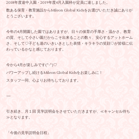
2018年度途中入園・2019年度4月入園枠が定員に達しました。
数ある保育・教育施設からMileon Global Kidsをお選びいただき誠にありが
とうございます。
今年の4月開園した園ではありますが、日々の保育の手厚さ・温かさ、教育
の質、そして小さい園だからこそ出来ることの数々、安心するアットホーム
さ、そして♡子ども達のいきいきとした表情・キラキラの笑顔♡が皆様に伝
わっているかなと感じております。
今から4月が楽しみです(^-^)♡
パワーアップし続けるMileon Global Kidsをお楽しみに！
スタッフ一同、心よりお待ちしております。
—
引き続き、月１回 見学説明会をさせていただきますが、≪キャンセル待ち
≫となります。
「今後の見学説明会日程」