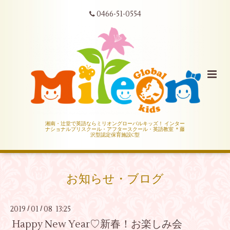
0466-51-0554
湘南・辻堂で英語ならミリオングローバルキッズ！ インター
ナショナルプリスクール・アフタースクール・英語教室 ＊藤
沢型認定保育施設C型
お知らせ・ブログ
2019
01
08 13:25
/
/
Happy New Year♡新春！お楽しみ会