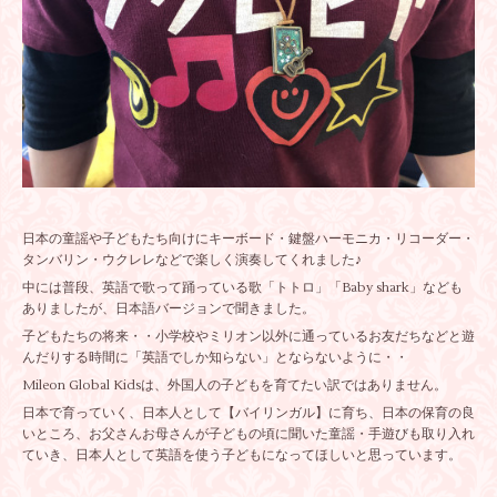
日本の童謡や子どもたち向けにキーボード・鍵盤ハーモニカ・リコーダー・
タンバリン・ウクレレなどで楽しく演奏してくれました♪
中には普段、英語で歌って踊っている歌「トトロ」「Baby shark」なども
ありましたが、日本語バージョンで聞きました。
子どもたちの将来・・小学校やミリオン以外に通っているお友だちなどと遊
んだりする時間に「英語でしか知らない」とならないように・・
Mileon Global Kidsは、外国人の子どもを育てたい訳ではありません。
日本で育っていく、日本人として【バイリンガル】に育ち、日本の保育の良
いところ、お父さんお母さんが子どもの頃に聞いた童謡・手遊びも取り入れ
ていき、日本人として英語を使う子どもになってほしいと思っています。