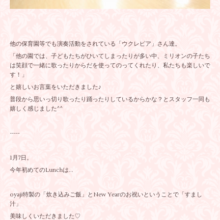
他の保育園等でも演奏活動をされている「ウクレピア」さん達。
「他の園では、子どもたちがひいてしまったりが多い中、ミリオンの子たち
は笑顔で一緒に歌ったりからだを使ってのってくれたり、私たちも楽しいで
す！」
と嬉しいお言葉をいただきました♪
普段から思いっ切り歌ったり踊ったりしているからかな？とスタッフ一同も
嬉しく感じました^^
-----
1月7日。
今年初めてのLunchは...
oyaji特製の「炊き込みご飯」とNew Yearのお祝いということで「すまし
汁」
美味しくいただきました♡