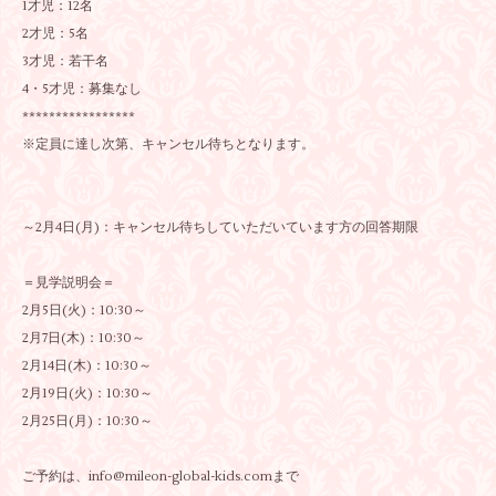
1才児：12名
2才児：5名
3才児：若干名
4・5才児：募集なし
*****************
※定員に達し次第、キャンセル待ちとなります。
～2月4日(月)：キャンセル待ちしていただいています方の回答期限
＝見学説明会＝
2月5日(火)：10:30～
2月7日(木)：10:30～
2月14日(木)：10:30～
2月19日(火)：10:30～
2月25日(月)：10:30～
ご予約は、info@mileon-global-kids.comまで