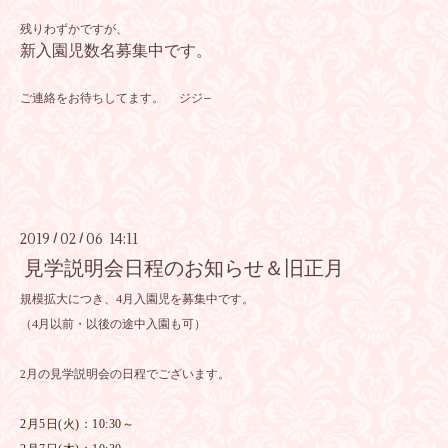
残りわずかですが、
新入園児数名募集中です。
ご連絡をお待ちしてます。 ジジ−
2019
02
06 14:11
/
/
見学説明会日程のお知らせ＆旧正月
規模拡大につき、4月入園児を募集中です。
（4月以前・以後の途中入園も可）
2月の見学説明会の日程でございます。
2月5日(火)：10:30～