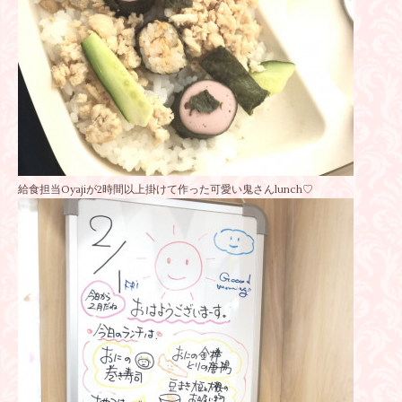
給食担当Oyajiが2時間以上掛けて作った可愛い鬼さんlunch♡