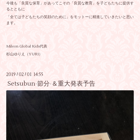
今後も「良質な保育」があってこその「良質な教育」を子どもたちに提供す
るとともに
「全ては子どもたちの笑顔のために」をモットーに精進していきたいと思い
ます。
Mileon Global Kids代表
杉山ゆりえ（YURI）
2019
02
01 14:55
/
/
Setsubun-節分-＆重大発表予告