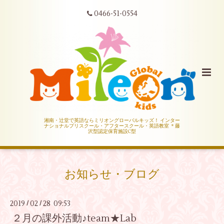
0466-51-0554
湘南・辻堂で英語ならミリオングローバルキッズ！ インター
ナショナルプリスクール・アフタースクール・英語教室 ＊藤
沢型認定保育施設C型
お知らせ・ブログ
2019
02
28 09:53
/
/
２月の課外活動♪team★Lab