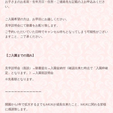
お子さまのお名前・生年月日・住所・ご連絡先を記載の上お申込みくださ
い。
ご入園希望の方は、お早目にお越しください。
見学説明会にて願書をお配り致します。
ご予約いただいていた日時でキャンセル待ちとなってしまう可能性がござい
ますこと、ご了承ください。
【ご入園までの流れ】
見学説明会（面談）→願書提出→入園金納付《確認出来た時点で「入園枠確
定」となります。》→入園前説明会
※先着順となります。
ーーーーーーーーーーーー
開園から1年で拡大するまでもMGKが成長出来たこと、MGKに関わる皆様
に感謝致します。