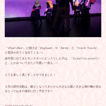
「What's this?」と聞けば「Elephant!」や「Birds!」と「Touch! Touch!」
と英語が出てくる出てくる～♪
途中壁に出てきたモンスターにビックリした子は、「Scary!!! Go away!!!!!」
と、しがみついてきたり可愛い一面も...♡
とても楽しく過ごすことができました！
３月の課外活動は、暖かくなってきたから大きな公園と大きな飛行機が見れ
るとっておきの場所に行く予定です♡